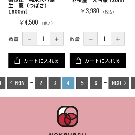
生 翼（つばさ）
￥3,980
1800ml
（税込）
￥4,500
（税込）
数量
数量
カートに入れる
カートに入れる
...
...
T
PREV
2
3
4
5
6
NEXT