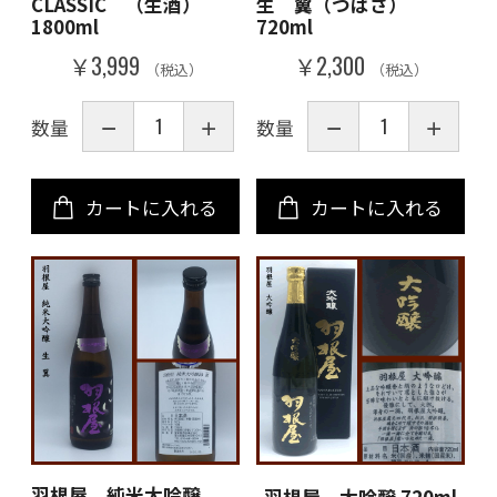
CLASSIC （生酒）
生 翼（つばさ）
1800ml
720ml
￥3,999
￥2,300
（税込）
（税込）
数量
数量
カートに入れる
カートに入れる
羽根屋 純米大吟醸
羽根屋 大吟醸 720ml