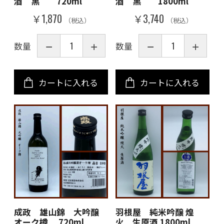
酒 黒 720ml
酒 黒 1800ml
￥1,870
￥3,740
（税込）
（税込）
数量
数量
カートに入れる
カートに入れる
成政 雄山錦 大吟醸
羽根屋 純米吟醸 煌
オーク樽 720ml
火 生原酒 1800ml