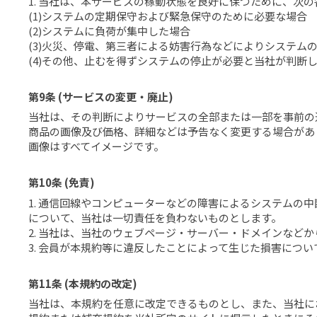
1. 当社は、本サービスの稼動状態を良好に保つために、
(1)システムの定期保守および緊急保守のために必要な場合
(2)システムに負荷が集中した場合
(3)火災、停電、第三者による妨害行為などによりシステム
(4)その他、止むを得ずシステムの停止が必要と当社が判断
第9条 (サービスの変更・廃止)
当社は、その判断によりサービスの全部または一部を事前の
商品の画像及び価格、詳細などは予告なく変更する場合があ
画像はすべてイメージです。
第10条 (免責)
1. 通信回線やコンピューターなどの障害によるシステム
について、当社は一切責任を負わないものとします。
2. 当社は、当社のウェブページ・サーバー・ドメインな
3. 会員が本規約等に違反したことによって生じた損害につ
第11条 (本規約の改定)
当社は、本規約を任意に改定できるものとし、また、当社に