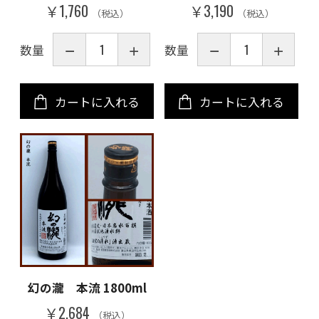
￥1,760
￥3,190
（税込）
（税込）
数量
数量
カートに入れる
カートに入れる
お買い物を続ける
カートへ進む
幻の瀧 本流 1800ml
￥2,684
（税込）