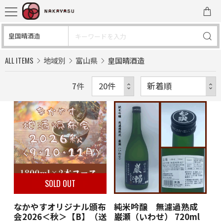
ALL ITEMS
地域別
富山県
皇国晴酒造
7
件
SOLD OUT
SOLD OUT
SOLD OUT
SOLD OUT
SOLD OUT
SOLD OUT
SOLD OUT
SOLD OUT
SOLD OUT
SOLD OUT
SOLD OUT
SOLD OUT
SOLD OUT
SOLD OUT
SOLD OUT
SOLD OUT
SOLD OUT
SOLD OUT
SOLD OUT
SOLD OUT
SOLD OUT
SOLD OUT
SOLD OUT
SOLD OUT
SOLD OUT
なかやすオリジナル頒布
純米吟醸 無濾過熟成
会2026＜秋＞【B】（送
巌瀬（いわせ） 720ml