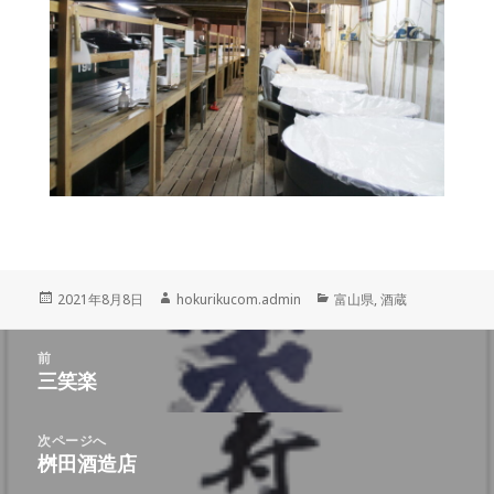
投
作
カ
2021年8月8日
hokurikucom.admin
富山県
,
酒蔵
稿
成
テ
日:
者
ゴ
投
リ
前
三笑楽
ー
前
稿
の
ナ
投
次ページへ
稿:
桝田酒造店
次
ビ
の