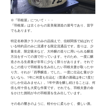
※『羽根屋』について・・・
『羽根屋』は古くからの富美菊酒造の屋号であり、苗字
でもあります。
特定名称酒クラスのみの品揃えで、信頼関係で結ばれて
いる特約店のみに流通する限定流通品です。造りは、少
量生産、限定吸水など、大吟醸の造りに用いられる醸造
方法をすべての酒で行っています。そのため、一度に醸
造される生産量が非常に少なく限りがあります。それで
もこの造りで羽根屋を生み出したい羽根夫妻が取ったや
り方。それが「四季醸造」でした。一度に仕込む量が少
ないなら、1年に何度も仕込む（普通の酒蔵は冬に1度だ
けしか仕込みません）。1年中酒を醸し続けることは、何
倍も何十倍も大変な作業です。それでも、羽根夫妻の命
をかけた挑戦が今の羽根屋を生み出しています。
その名の響きのように、軽やかに柔らかく、優しい酒。