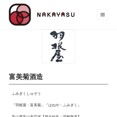
メニュ
ーとウ
ィジェ
ット
富美菊酒造
ふみぎくしゅぞう
『羽根屋・富美菊』『はねや・ふみぎく』
富山県富山市百塚【蔵元杜氏：羽根敬喜】