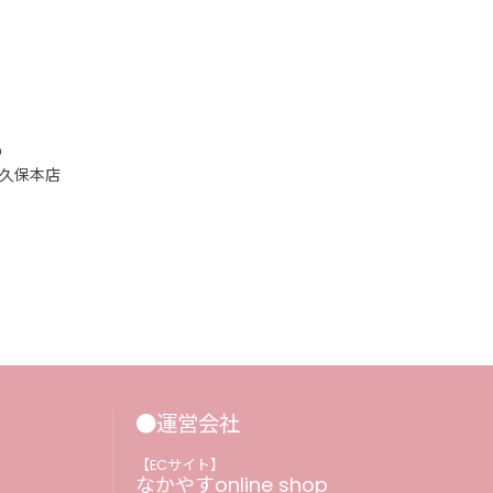
め
久保本店
●運営会社
【ECサイト】
なかやすonline shop