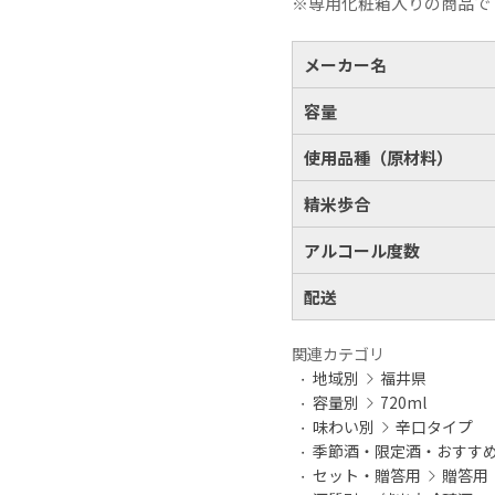
※専用化粧箱入りの商品で
メーカー名
容量
使用品種（原材料）
精米歩合
アルコール度数
配送
お買い物を続ける
カートへ進む
関連カテゴリ
地域別
福井県
容量別
720ml
味わい別
辛口タイプ
季節酒・限定酒・おすす
セット・贈答用
贈答用