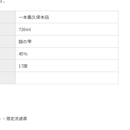
す。
一本義久保本店
720ml
越の雫
45％
17度
め
限定流通酒