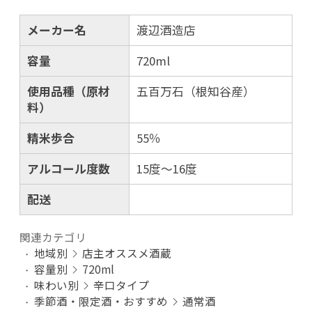
メーカー名
渡辺酒造店
容量
720ml
使用品種（原材
五百万石（根知谷産）
料）
精米歩合
55％
アルコール度数
15度～16度
配送
関連カテゴリ
地域別
店主オススメ酒蔵
容量別
720ml
味わい別
辛口タイプ
季節酒・限定酒・おすすめ
通常酒
お買い物を続ける
カートへ進む